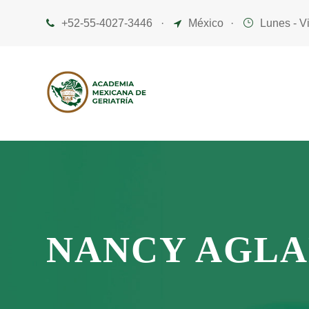
+52-55-4027-3446
·
México
·
Lunes - V
NANCY AGL